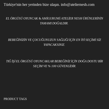
Türkiye'nin her yerinden bize ulaşın. info@ateliernesh.com
EL ÖRGÜSÜ OYUNCAK
& AMIGURUMI
ATELIER NESH ÜRÜNLERININ
TAMAMI DOĞALDIR.
BEBEĞINIZIN VE ÇOCUĞUNUZUN SAĞLIĞI IÇIN EN IYI SEÇIMI SIZ
YAPACAKSINIZ.
TIĞ IŞI EL ÖRGÜSÜ OYUNCAKLAR BEBEĞINIZ IÇIN DOĞA DOSTU BIR
SEÇIM VE % 100 GÜVENLIDIR.
PRODUCT TAGS