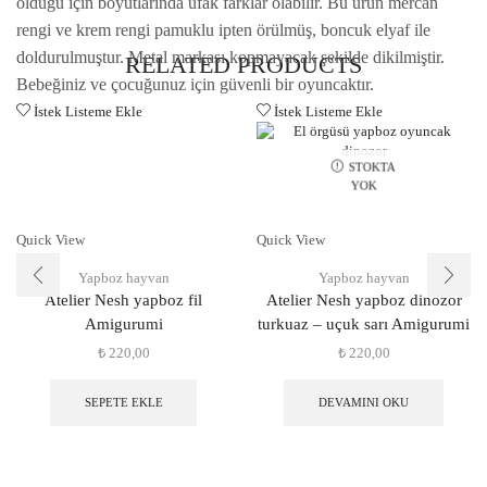
olduğu için boyutlarında ufak farklar olabilir. Bu ürün mercan
rengi ve krem rengi pamuklu ipten örülmüş, boncuk elyaf ile
doldurulmuştur. Metal markası kopmayacak şekilde dikilmiştir.
RELATED PRODUCTS
Bebeğiniz ve çocuğunuz için güvenli bir oyuncaktır.
İstek Listeme Ekle
İstek Listeme Ekle
STOKTA
YOK
Quick View
Quick View
Yapboz hayvan
Yapboz hayvan
Atelier Nesh yapboz fil
Atelier Nesh yapboz dinozor
Amigurumi
turkuaz – uçuk sarı Amigurumi
₺
220,00
₺
220,00
SEPETE EKLE
DEVAMINI OKU