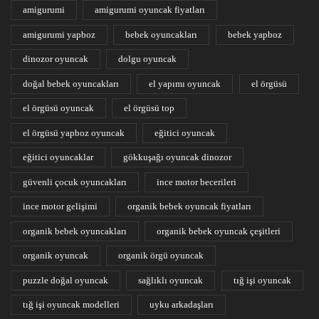
amigurumi
amigurumi oyuncak fiyatları
amigurumi yapboz
bebek oyuncakları
bebek yapboz
dinozor oyuncak
dolgu oyuncak
doğal bebek oyuncakları
el yapımı oyuncak
el örgüsü
el örgüsü oyuncak
el örgüsü top
el örgüsü yapboz oyuncak
eğitici oyuncak
eğitici oyuncaklar
gökkuşağı oyuncak dinozor
güvenli çocuk oyuncakları
ince motor becerileri
ince motor gelişimi
organik bebek oyuncak fiyatları
organik bebek oyuncakları
organik bebek oyuncak çeşitleri
organik oyuncak
organik örgü oyuncak
puzzle doğal oyuncak
sağlıklı oyuncak
tığ işi oyuncak
tığ işi oyuncak modelleri
uyku arkadaşları