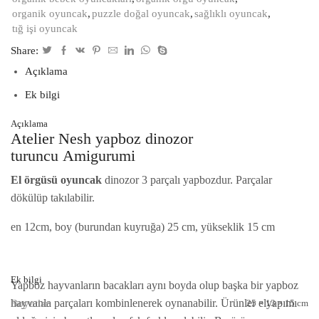
organik oyuncak
,
puzzle doğal oyuncak
,
sağlıklı oyuncak
,
tığ işi oyuncak
Share:
Açıklama
Ek bilgi
Açıklama
Atelier Nesh yapboz dinozor
turuncu Amigurumi
El örgüsü oyuncak
dinozor 3 parçalı yapbozdur. Parçalar
dökülüp takılabilir.
en 12cm, boy (burundan kuyruğa) 25 cm, yükseklik 15 cm
Ek bilgi
Yapboz hayvanların bacakları aynı boyda olup başka bir yapboz
hayvanla parçaları kombinlenerek oynanabilir. Ürünler elyapımı
Boyutlar
25 × 13 × 15 cm