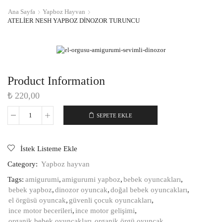
Ana Sayfa
Yapboz Hayvan
ATELIER NESH YAPBOZ DINOZOR TURUNCU
Product Information
₺
220,00
SEPETE EKLE
Atelier
Nesh
yapboz
dinozor
İstek Listeme Ekle
turuncu
adet
Category:
Yapboz hayvan
Tags:
amigurumi
,
amigurumi yapboz
,
bebek oyuncakları
,
bebek yapboz
,
dinozor oyuncak
,
doğal bebek oyuncakları
,
el örgüsü oyuncak
,
güvenli çocuk oyuncakları
,
ince motor becerileri
,
ince motor gelişimi
,
organik bebek oyuncakları
,
organik örgü oyuncak
,