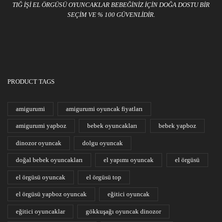
TIĞ IŞI EL ÖRGÜSÜ OYUNCAKLAR BEBEĞINIZ IÇIN DOĞA DOSTU BIR
SEÇIM VE % 100 GÜVENLIDIR.
PRODUCT TAGS
amigurumi
amigurumi oyuncak fiyatları
amigurumi yapboz
bebek oyuncakları
bebek yapboz
dinozor oyuncak
dolgu oyuncak
doğal bebek oyuncakları
el yapımı oyuncak
el örgüsü
el örgüsü oyuncak
el örgüsü top
el örgüsü yapboz oyuncak
eğitici oyuncak
eğitici oyuncaklar
gökkuşağı oyuncak dinozor