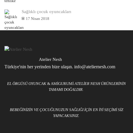
Sağlıklı çocuk oyuncakları
17 Nisan 2018
Atelier Nesh
Türkiye'nin her yerinden bize ulaşın. info@ateliernesh.com
EL ÖRGÜSÜ OYUNCAK
& AMIGURUMI
ATELIER NESH ÜRÜNLERININ
TAMAMI DOĞALDIR.
BEBEĞINIZIN VE ÇOCUĞUNUZUN SAĞLIĞI IÇIN EN IYI SEÇIMI SIZ
YAPACAKSINIZ.